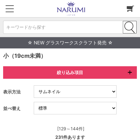
キーワードから探す
☆ NEW グラスワークスクラフト発売 ☆
小（19cm未満）
絞り込み項目
表示方法
並べ替え
[129～144件]
231
件あります