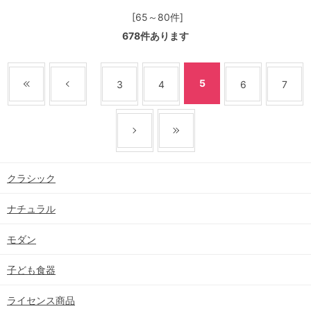
[65～80件]
678
件あります
5
3
4
6
7
クラシック
ナチュラル
モダン
子ども食器
ライセンス商品