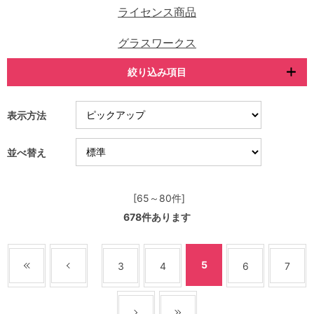
ライセンス商品
グラスワークス
絞り込み項目
表示方法
並べ替え
[65～80件]
678
件あります
5
3
4
6
7