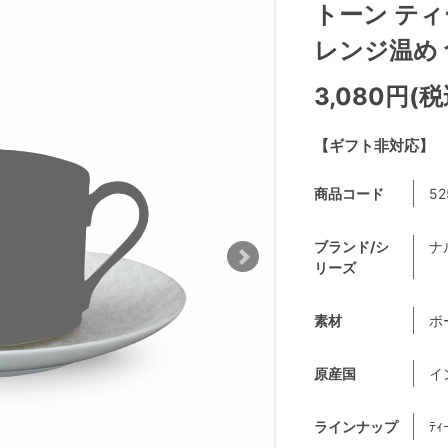
トーン ティ
レンジ温め 食
3,080円(税
【ギフト非対応】
商品コード
52
ブランド/シ
ナ
リーズ
素材
ボ
原産国
イ
ラインナップ
ﾃｨ