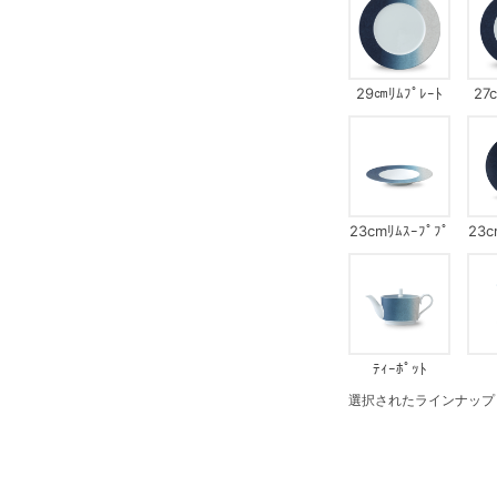
29㎝ﾘﾑﾌﾟﾚｰﾄ
27
23cmﾘﾑｽｰﾌﾟﾌﾟ
23c
ﾚｰﾄ
ﾃｨｰﾎﾟｯﾄ
選択されたラインナップ：ﾃｨ