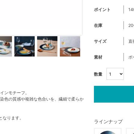
ポイント
14
在庫
2
サイズ
直
素材
ボ
数量
インモチーフ。
染色の質感や複雑な色合いを、繊細で柔らか
となります。
ラインナップ