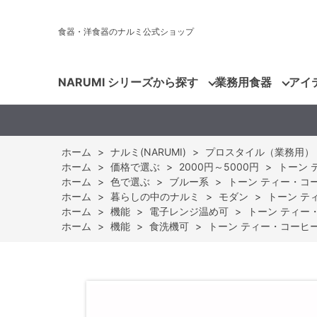
食器・洋食器のナルミ公式ショップ
NARUMI シリーズから探す
業務用食器
アイ
ホーム
>
ナルミ(NARUMI)
>
プロスタイル（業務用）
ホーム
>
価格で選ぶ
>
2000円～5000円
>
トーン テ
ホーム
>
色で選ぶ
>
ブルー系
>
トーン ティー・コーヒ
ホーム
>
暮らしの中のナルミ
>
モダン
>
トーン ティ
ホーム
>
機能
>
電子レンジ温め可
>
トーン ティー・
ホーム
>
機能
>
食洗機可
>
トーン ティー・コーヒーソー