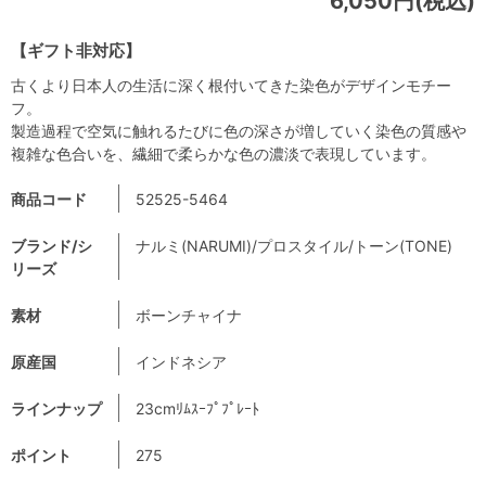
6,050円(税込)
【ギフト非対応】
古くより日本人の生活に深く根付いてきた染色がデザインモチー
フ。
製造過程で空気に触れるたびに色の深さが増していく染色の質感や
複雑な色合いを、繊細で柔らかな色の濃淡で表現しています。
商品コード
52525-5464
ブランド/シ
ナルミ(NARUMI)/プロスタイル/トーン(TONE)
リーズ
素材
ボーンチャイナ
原産国
インドネシア
ラインナップ
23cmﾘﾑｽｰﾌﾟﾌﾟﾚｰﾄ
ポイント
275