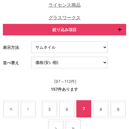
ライセンス商品
グラスワークス
絞り込み項目
表示方法
並べ替え
[97～112件]
157
件あります
7
5
6
8
9