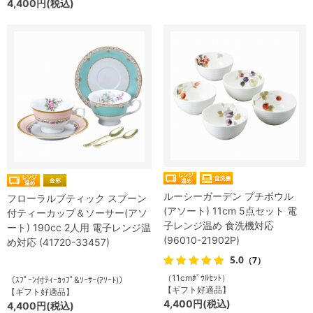
4,400円(税込)
ルーシーガーデン プチボウル
フローラルブティック スプーン
(アソート) 11cm 5点セット 電
付ティーカップ＆ソーサー(アソ
子レンジ温め 食洗機対応
ート) 190cc 2人用 電子レンジ温
(96010-21902P)
め対応 (41720-33457)
5.0
（7）
（11cmﾎﾞｳﾙｾｯﾄ）
（ｽﾌﾟｰﾝ付ﾃｨｰｶｯﾌﾟ&ｿｰｻｰ(ｱｿｰﾄ)）
【ギフト好適品】
【ギフト好適品】
4,400円(税込)
4,400円(税込)