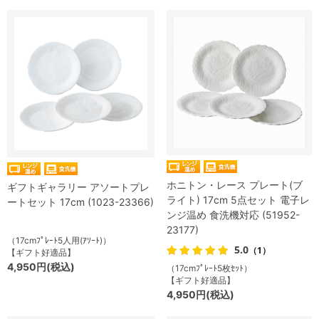
ホニトン・レース プレート(ブ
ギフトギャラリー アソートプレ
ライト) 17cm 5点セット 電子レ
ートセット 17cm (1023-23366)
ンジ温め 食洗機対応 (51952-
23177)
（17cmﾌﾟﾚｰﾄ5人用(ｱｿｰﾄ)）
5.0
（1）
【ギフト好適品】
4,950円(税込)
（17cmﾌﾟﾚｰﾄ5枚ｾｯﾄ）
【ギフト好適品】
4,950円(税込)