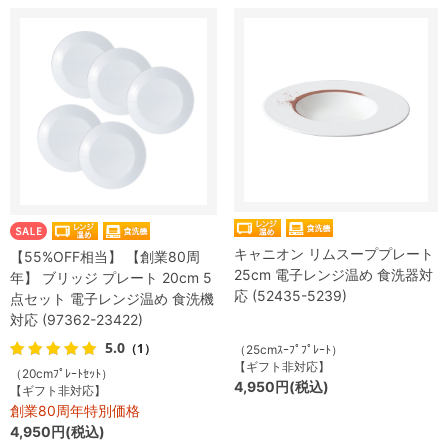
キャニオン リムスーププレート
【55%OFF相当】 【創業80周
25cm 電子レンジ温め 食洗器対
年】 ブリッジ プレート 20cm 5
応 (52435-5239)
点セット 電子レンジ温め 食洗機
対応 (97362-23422)
5.0
（1）
（25cmｽｰﾌﾟﾌﾟﾚｰﾄ）
【ギフト非対応】
（20cmﾌﾟﾚｰﾄｾｯﾄ）
4,950円(税込)
【ギフト非対応】
創業80周年特別価格
4,950円(税込)