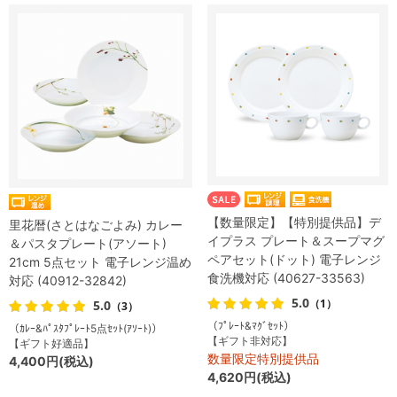
【数量限定】【特別提供品】デ
里花暦(さとはなごよみ) カレー
イプラス プレート＆スープマグ
＆パスタプレート(アソート)
ペアセット(ドット) 電子レンジ
21cm 5点セット 電子レンジ温め
食洗機対応 (40627-33563)
対応 (40912-32842)
5.0
（1）
5.0
（3）
（ﾌﾟﾚｰﾄ&ﾏｸﾞｾｯﾄ）
（ｶﾚｰ&ﾊﾟｽﾀﾌﾟﾚｰﾄ5点ｾｯﾄ(ｱｿｰﾄ)）
【ギフト非対応】
【ギフト好適品】
数量限定特別提供品
4,400円(税込)
4,620円(税込)