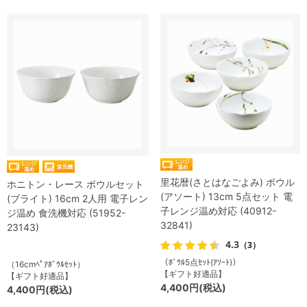
里花暦(さとはなごよみ) ボウル
ホニトン・レース ボウルセット
(アソート) 13cm 5点セット 電
(ブライト) 16cm 2人用 電子レン
子レンジ温め対応 (40912-
ジ温め 食洗機対応 (51952-
32841)
23143)
4.3
（3）
（ﾎﾞｳﾙ5点ｾｯﾄ(ｱｿｰﾄ)）
（16cmﾍﾟｱﾎﾞｳﾙｾｯﾄ）
【ギフト好適品】
【ギフト好適品】
4,400円(税込)
4,400円(税込)