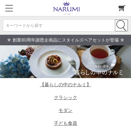
キーワードから探す
☆ 創業80周年謝恩企画品にスタイルズペアセットが登場 ☆
【暮らしの中のナルミ】
クラシック
モダン
子ども食器