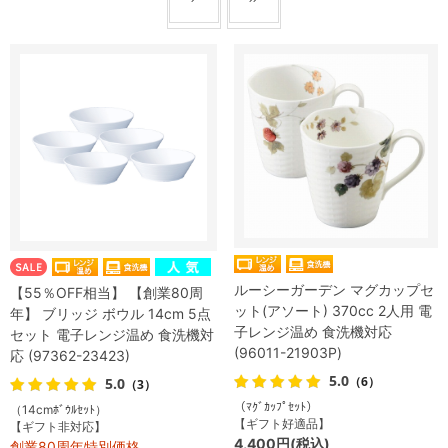
ルーシーガーデン マグカップセ
【55％OFF相当】 【創業80周
ット(アソート) 370cc 2人用 電
年】 ブリッジ ボウル 14cm 5点
子レンジ温め 食洗機対応
セット 電子レンジ温め 食洗機対
(96011-21903P)
応 (97362-23423)
5.0
（6）
5.0
（3）
（ﾏｸﾞｶｯﾌﾟｾｯﾄ）
（14cmﾎﾞｳﾙｾｯﾄ）
【ギフト好適品】
【ギフト非対応】
4,400円(税込)
創業80周年特別価格