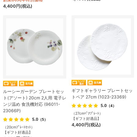
4,400円(税込)
ギフトギャラリー プレートセッ
ルーシーガーデン プレートセッ
トペア 27cm (1023-23369)
ト(アソート) 20cm 2人用 電子レ
ンジ温め 食洗機対応 (96011-
5.0
（4）
23066P)
（27cmﾍﾟｱﾌﾟﾚｰﾄ）
5.0
【ギフト好適品】
（5）
4,400円(税込)
（20cmﾌﾟﾚｰﾄｾｯﾄ）
【ギフト好適品】