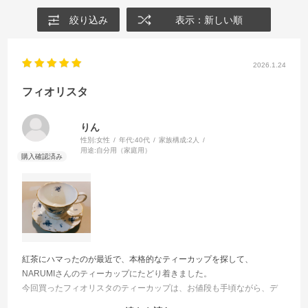
絞り込み
表示：新しい順
2026.1.24
フィオリスタ
りん
性別:
女性
年代:
40代
家族構成:
2人
用途:
自分用（家庭用）
紅茶にハマったのが最近で、本格的なティーカップを探して、
NARUMIさんのティーカップにたどり着きました。
今回買ったフィオリスタのティーカップは、お値段も手頃ながら、デ
ザインも素敵、金縁に高級感があり、飲み口も薄めで飲みやすいで