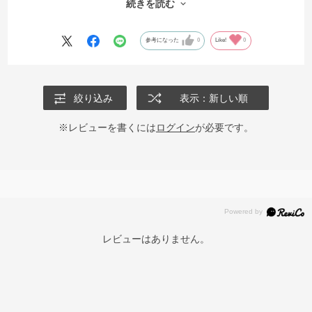
続きを読む
す。
可愛いので眺めているだけでワクワクします♪
次もまた、NARUMIさんで新しいティーカップを買おうと思います。
参考になった
0
Like!
0
可愛いティーカップをありがとうございました！
絞り込み
表示：新しい順
※レビューを書くには
ログイン
が必要です。
レビューはありません。