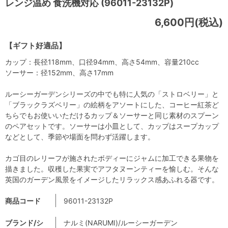
レンジ温め 食洗機対応 (96011-23132P)
6,600円(税込)
【ギフト好適品】
カップ：長径118mm、口径94mm、高さ54mm、容量210cc
ソーサー：径152mm、高さ17mm
ルーシーガーデンシリーズの中でも特に人気の「ストロベリー」と
「ブラックラズベリー」の絵柄をアソートにした、コーヒー紅茶ど
ちらでもお使いいただけるカップ＆ソーサーと同じ素材のスプーン
のペアセットです。ソーサーは小皿として、カップはスープカップ
などとして、季節や場面を問わず活躍します。
カゴ目のレリーフが施されたボディーにジャムに加工できる果物を
描きました。収穫した果実でアフタヌーンティーを愉しむ。そんな
英国のガーデン風景をイメージしたリラックス感あふれる器です。
商品コード
96011-23132P
ブランド/シ
ナルミ(NARUMI)/ルーシーガーデン