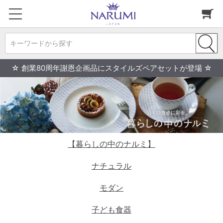
キーワードから探す
☆ 創業80周年謝恩企画品にスタイルズペアセットが登場 ☆
【暮らしの中のナルミ】
ナチュラル
モダン
子ども食器