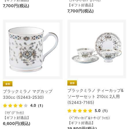
（ﾃｨｰｺｰﾋｰｶｯﾌﾟ(ｱｿｰﾄ)）
【ギフト好適品】
7,700円(税込)
7,700円(税込)
ブラックミラノ ティーカップ&
ブラックミラノ マグカップ
ソーサーセット 210cc 2人用
330cc (52443-2530)
(52443-7165)
4.0
（1）
5.0
（1）
（ﾏｸﾞ(ﾌﾞﾗｯｸ)）
【ギフト好適品】
（ﾍﾟｱﾃｨｰｶｯﾌﾟ&ｿｰｻｰ(ﾌﾞﾗｯｸ)）
【ギフト好適品】
6,600円(税込)
19,800円(税込)