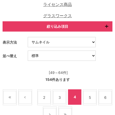
ライセンス商品
グラスワークス
絞り込み項目
表示方法
並べ替え
[49～64件]
154
件あります
4
2
3
5
6