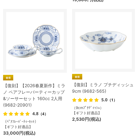
【復刻】ミラノ プチディッシュ
【復刻】【2026春夏新作】ミラ
9cm (9682-565)
ノ ペアフレーバーティーカップ
&ソーサーセット 160cc 2人用
5.0
（1）
(9682-20901)
（9cmﾌﾟﾁﾃﾞｨｯｼｭ）
4.8
【ギフト好適品】
（4）
2,530円(税込)
（ﾍﾟｱﾌﾚｰﾊﾞｰﾃｨｰｾｯﾄ）
【ギフト好適品】
33,000円(税込)