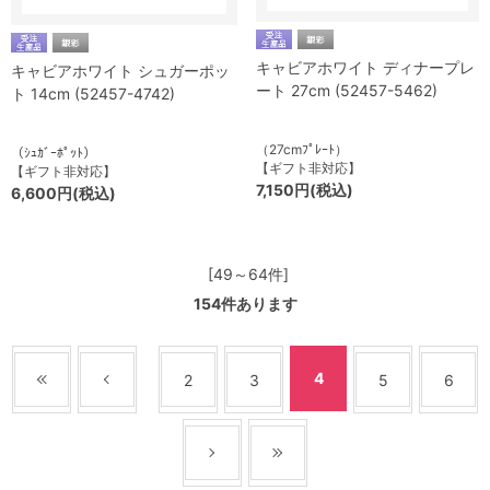
キャビアホワイト ディナープレ
キャビアホワイト シュガーポッ
ート 27cm (52457-5462)
ト 14cm (52457-4742)
（27cmﾌﾟﾚｰﾄ）
（ｼｭｶﾞｰﾎﾟｯﾄ）
【ギフト非対応】
【ギフト非対応】
7,150円(税込)
6,600円(税込)
[49～64件]
154
件あります
4
2
3
5
6