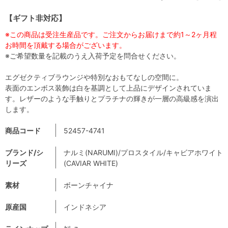
【ギフト非対応】
※この商品は受注生産品です。ご注文からお届けまで約1～2ヶ月程
お時間を頂戴する場合がございます。
※ご希望数量を記載のうえ入荷予定を問合せください。
エグゼクティブラウンジや特別なおもてなしの空間に。
表面のエンボス装飾は白を基調として上品にデザインされていま
す。レザーのような手触りとプラチナの輝きが一層の高級感を演出
します。
商品コード
52457-4741
ブランド/シ
ナルミ(NARUMI)/プロスタイル/キャビアホワイト
リーズ
(CAVIAR WHITE)
素材
ボーンチャイナ
原産国
インドネシア