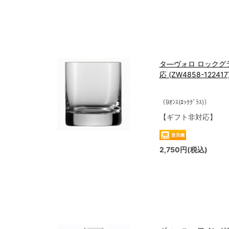
タ―ヴォロ ロックグラス
応 (ZW4858-122417
（9ｵﾝｽ(ﾛｯｸｸﾞﾗｽ)）
【ギフト非対応】
2,750円(税込)