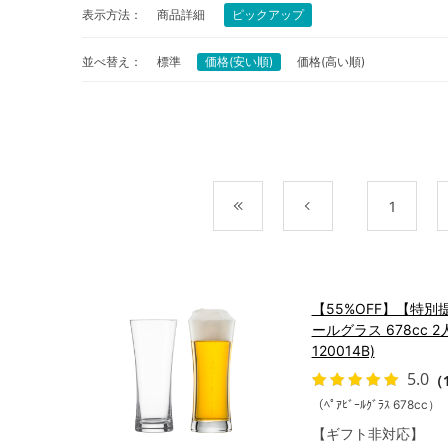
表示方法：
商品詳細
ピックアップ
並べ替え：
標準
価格(安い順)
価格(高い順)
最初
前
1
【55%OFF】【特
ールグラス 678cc 2
120014B)
5.0
（
（ﾍﾟｱﾋﾞｰﾙｸﾞﾗｽ 678cc）
【ギフト非対応】