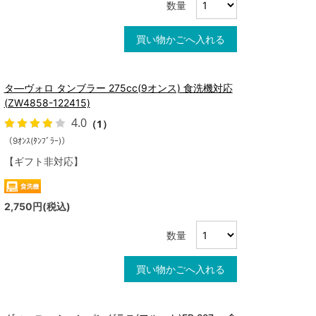
数量
買い物かごへ入れる
タ―ヴォロ タンブラー 275cc(9オンス) 食洗機対応
(ZW4858-122415)
4.0
（1）
（9ｵﾝｽ(ﾀﾝﾌﾞﾗｰ)）
【ギフト非対応】
2,750円(税込)
数量
買い物かごへ入れる