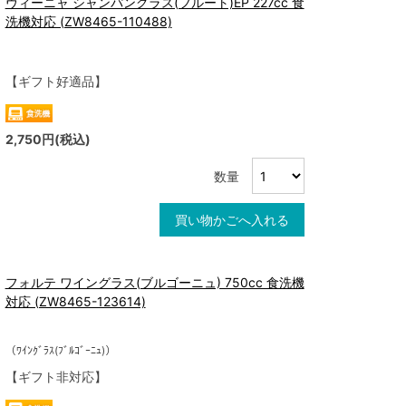
ヴィーニャ シャンパングラス(フルート)EP 227cc 食
洗機対応 (ZW8465-110488)
【ギフト好適品】
2,750円(税込)
数量
買い物かごへ入れる
フォルテ ワイングラス(ブルゴーニュ) 750cc 食洗機
対応 (ZW8465-123614)
（ﾜｲﾝｸﾞﾗｽ(ﾌﾞﾙｺﾞｰﾆｭ)）
【ギフト非対応】