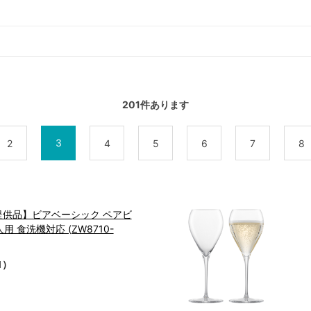
201
件あります
3
2
4
5
6
7
8
別提供品】ビアベーシック ペアビ
人用 食洗機対応 (ZW8710-
1）