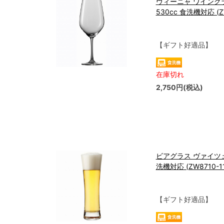
ヴィーニャ ワイング
530cc 食洗機対応 (ZW
【ギフト好適品】
在庫切れ
2,750円(税込)
ビアグラス ヴァイツェン
洗機対応 (ZW8710-11
【ギフト好適品】