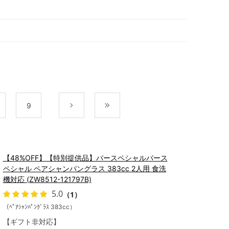
9
次
最後
【48%OFF】【特別提供品】バースペシャルバース
ペシャル ペアシャンパングラス 383cc 2人用 食洗
機対応 (ZW8512-121797B)
5.0
（1）
（ﾍﾟｱｼｬﾝﾊﾟﾝｸﾞﾗｽ 383cc）
【ギフト非対応】