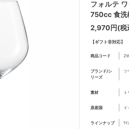
フォルテ 
750cc 食洗
2,970円(税
【ギフト非対応】
商品コード
ZW
ブランド/シ
ツ
リーズ
素材
ト
原産国
ド
ラインナップ
ﾜｲ