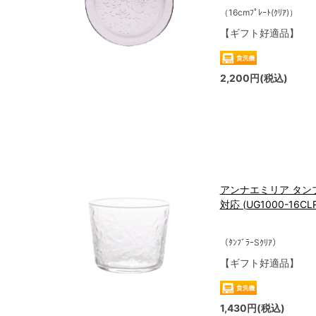
（16cmﾌﾟﾚｰﾄ(ｸﾘｱ)）
【ギフト好適品】
2,200円(税込)
アンナエミリア タンブラ
対応 (UG1000-16CL
（ﾀﾝﾌﾞﾗｰSｸﾘｱ）
【ギフト好適品】
1,430円(税込)