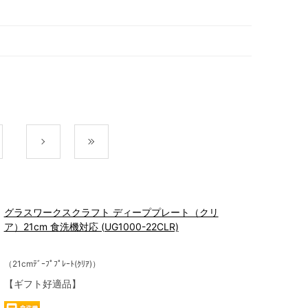
次
最後
グラスワークスクラフト ディーププレート（クリ
ア）21cm 食洗機対応 (UG1000-22CLR)
（21cmﾃﾞｰﾌﾟﾌﾟﾚｰﾄ(ｸﾘｱ)）
【ギフト好適品】