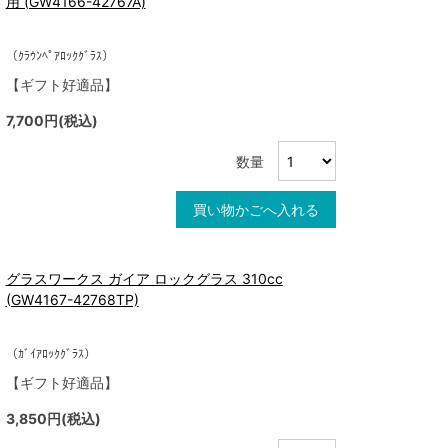
用 (GW4166-42767A)
（ｸﾗｳﾝﾍﾟｱﾛｯｸｸﾞﾗｽ）
【ギフト好適品】
7,700円(税込)
数量
買い物かごへ入れる
グラスワークス ガイア ロックグラス 310cc
(GW4167-42768TP)
（ｶﾞｲｱﾛｯｸｸﾞﾗｽ）
【ギフト好適品】
3,850円(税込)