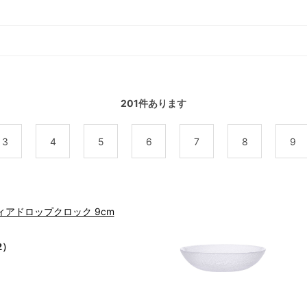
201
件あります
3
4
5
6
7
8
9
ィアドロップクロック 9cm
2）