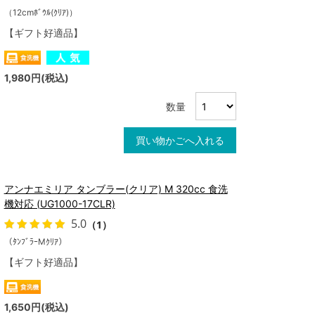
（12cmﾎﾞｳﾙ(ｸﾘｱ)）
【ギフト好適品】
1,980円(税込)
数量
買い物かごへ入れる
アンナエミリア タンブラー(クリア) M 320cc 食洗
機対応 (UG1000-17CLR)
5.0
（1）
（ﾀﾝﾌﾞﾗｰMｸﾘｱ）
【ギフト好適品】
1,650円(税込)