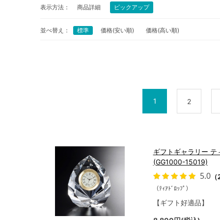
表示方法：
商品詳細
ピックアップ
並べ替え：
標準
価格(安い順)
価格(高い順)
1
2
ギフトギャラリー テ
(GG1000-15019)
5.0
（
（ﾃｨｱﾄﾞﾛｯﾌﾟ）
【ギフト好適品】