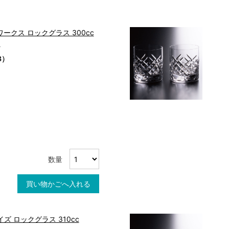
ワークス ロックグラス 300cc
)
3）
数量
買い物かごへ入れる
ズ ロックグラス 310cc