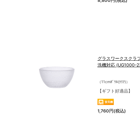
8,800円(税込)
グラスワークスクラフト
洗機対応 (UG1000-2
（11cmﾎﾞｳﾙ(ｸﾘｱ)）
【ギフト好適品】
1,760円(税込)