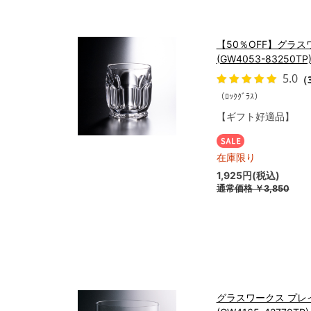
【50％OFF】グラス
(GW4053-83250TP
5.0
（
（ﾛｯｸｸﾞﾗｽ）
【ギフト好適品】
在庫限り
1,925円(税込)
通常価格
￥3,850
グラスワークス プレイ