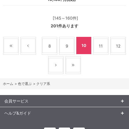
[145～160件]
201
件あります
10
8
9
11
12
ホーム
>
色で選ぶ
>
クリア系
会員サービス
ヘルプ&ガイド