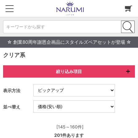
キーワードから探す
☆ 創業80周年謝恩企画品にスタイルズペアセットが登場 ☆
クリア系
絞り込み項目
表示方法
並べ替え
[145～160件]
201
件あります