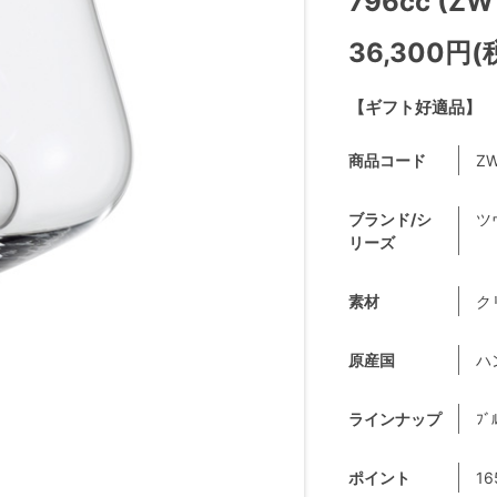
796cc (ZW
36,300円(
【ギフト好適品】
商品コード
ZW
ブランド/シ
ツヴ
リーズ
素材
ク
原産国
ハ
ラインナップ
ﾌﾞ
ポイント
16