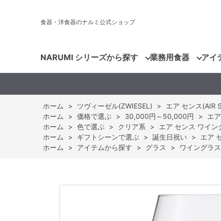
食器・洋食器のナルミ公式ショップ
NARUMI シリーズから探す
業務用食器
アイ
ホーム
>
ツヴィーゼル(ZWIESEL)
>
エア センス(AIR S
ホーム
>
価格で選ぶ
>
30,000円～50,000円
>
エア
ホーム
>
色で選ぶ
>
クリア系
>
エア センス ワイングラ
ホーム
>
ギフトシーンで選ぶ
>
誕生日祝い
>
エア セ
ホーム
>
アイテムから探す
>
グラス
>
ワイングラス