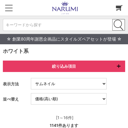
キーワードから探す
☆ 創業80周年謝恩企画品にスタイルズペアセットが登場 ☆
ホワイト系
絞り込み項目
表示方法
並べ替え
[1～16件]
1141
件あります