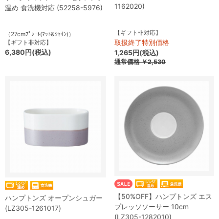
1162020)
温め 食洗機対応 (52258-5976)
【ギフト非対応】
（27cmﾌﾟﾚｰﾄ(ﾏｯﾄ&ｼｬｲﾝ)）
取扱終了特別価格
【ギフト非対応】
6,380円(税込)
1,265円(税込)
通常価格
￥2,530
【50%OFF】ハンプトンズ エス
ハンプトンズ オープンシュガー
プレッソソーサー 10cm
(LZ305-1261017)
(LZ305-1282010)