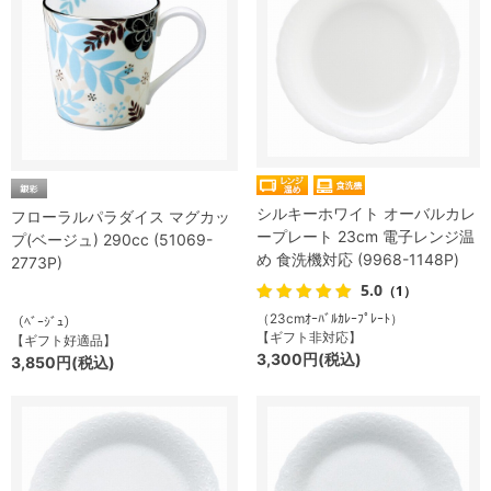
シルキーホワイト オーバルカレ
フローラルパラダイス マグカッ
ープレート 23cm 電子レンジ温
プ(ベージュ) 290cc (51069-
め 食洗機対応 (9968-1148P)
2773P)
5.0
（1）
（23cmｵｰﾊﾞﾙｶﾚｰﾌﾟﾚｰﾄ）
（ﾍﾞｰｼﾞｭ）
【ギフト非対応】
【ギフト好適品】
3,300円(税込)
3,850円(税込)