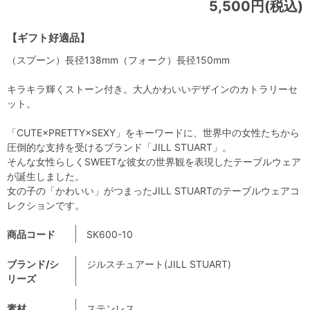
5,500円(税込)
【ギフト好適品】
（スプーン）長径138mm（フォーク）長径150mm
キラキラ輝くストーン付き。大人かわいいデザインのカトラリーセ
ット。
「CUTE×PRETTY×SEXY」をキーワードに、世界中の女性たちから
圧倒的な支持を受けるブランド「JILL STUART」。
そんな女性らしくSWEETな彼女の世界観を表現したテーブルウェア
が誕生しました。
女の子の「かわいい」がつまったJILL STUARTのテーブルウェアコ
レクションです。
商品コード
SK600-10
ブランド/シ
ジルスチュアート(JILL STUART)
リーズ
素材
ステンレス