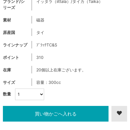
ブランド/シ
イッタラ（iittala）/タイカ（Taika）
リーズ
素材
磁器
原産国
タイ
ラインナップ
ﾌﾞﾗｯｸTC&S
ポイント
310
在庫
20個以上在庫ございます。
サイズ
容量：300cc
数量