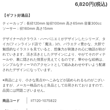
6,820円(税込)
【ギフト好適品】
ティーカップ：長径120mm 短径100mm 高さ65mm 容量300cc
ソーサー：径160mm 高さ15mm
デザイナーのクラウス・ハーパニエミがデザインしたシリーズ、タ
イカ(フィンラインド語で「魔法」)の、バラエティ豊かな、大胆で
魅惑的なイラストを見ていると、想像力が刺激され心に物語が紡が
れていきます。活き活きとしたデザインにより、やがてそのディテ
ールや、裏に隠された情景が見えてくるのです。華やかな絵柄は、
シンプルなティーマのアクセントとして組みあわせやすいよう配慮
されたデザインになっています。
※商品により、小さな黒点やへこみなどが認められるものがござい
ますが、メーカー検品のもと良品として出荷されておりますので、
品質には問題ございません。
商品コード
IIT120-1075822