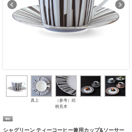
真上
（参考）絵
柄見本
シャグリーン ティーコーヒー兼用カップ&ソーサー