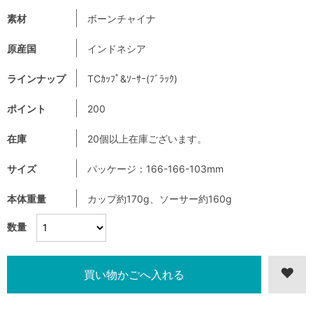
素材
ボーンチャイナ
原産国
インドネシア
ラインナップ
TCｶｯﾌﾟ&ｿｰｻｰ(ﾌﾞﾗｯｸ)
ポイント
200
在庫
20個以上在庫ございます。
サイズ
パッケージ：166-166-103mm
本体重量
カップ約170g、ソーサー約160g
数量