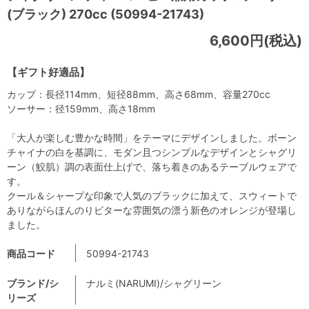
(ブラック) 270cc (50994-21743)
6,600円(税込)
【ギフト好適品】
カップ：長径114mm、短径88mm、高さ68mm、容量270cc
ソーサー：径159mm、高さ18mm
「大人が楽しむ豊かな時間」をテーマにデザインしました。ボーン
チャイナの白を基調に、モダン且つシンプルなデザインとシャグリ
ーン（鮫肌）調の表面仕上げで、落ち着きのあるテーブルウェアで
す。
クール＆シャープな印象で人気のブラックに加えて、スウィートで
ありながらほんのりビターな雰囲気の漂う新色のオレンジが登場し
ました。
商品コード
50994-21743
ブランド/シ
ナルミ(NARUMI)/シャグリーン
リーズ