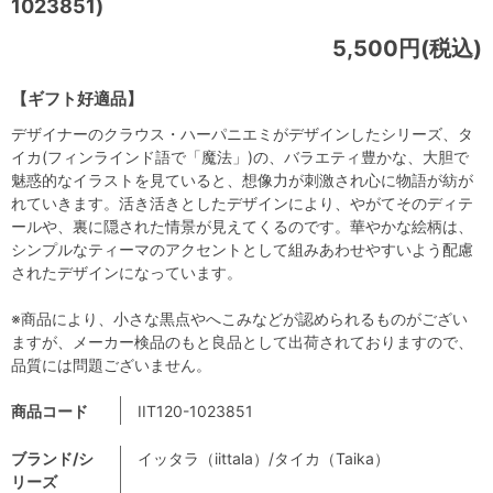
1023851)
5,500円(税込)
【ギフト好適品】
デザイナーのクラウス・ハーパニエミがデザインしたシリーズ、タ
イカ(フィンラインド語で「魔法」)の、バラエティ豊かな、大胆で
魅惑的なイラストを見ていると、想像力が刺激され心に物語が紡が
れていきます。活き活きとしたデザインにより、やがてそのディテ
ールや、裏に隠された情景が見えてくるのです。華やかな絵柄は、
シンプルなティーマのアクセントとして組みあわせやすいよう配慮
されたデザインになっています。
※商品により、小さな黒点やへこみなどが認められるものがござい
ますが、メーカー検品のもと良品として出荷されておりますので、
品質には問題ございません。
商品コード
IIT120-1023851
ブランド/シ
イッタラ（iittala）/タイカ（Taika）
リーズ