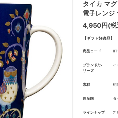
タイカ マグ
電子レンジ 食洗
4,950円(税
【ギフト好適品】
商品コード
II
ブランド/シ
イ
リーズ
素材
磁
原産国
タ
ラインナップ
ﾌﾞ