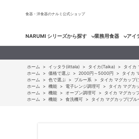
食器・洋食器のナルミ公式ショップ
NARUMI シリーズから探す
業務用食器
アイ
ホーム
>
イッタラ(iittala)
>
タイカ(Taika)
>
タイカ 
ホーム
>
価格で選ぶ
>
2000円～5000円
>
タイカ マ
ホーム
>
色で選ぶ
>
ブルー系
>
タイカ マグカップ(ブル
ホーム
>
機能
>
電子レンジ調理可
>
タイカ マグカップ
ホーム
>
機能
>
オーブン調理可
>
タイカ マグカップ(ブ
ホーム
>
機能
>
食洗機可
>
タイカ マグカップ(ブルー) 