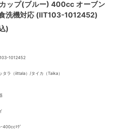
カップ(ブルー) 400cc オーブン
機対応 (IIT103-1012452)
込)
T103-1012452
ッタラ（iittala）/タイカ（Taika）
器
イ
ﾙｰ400ccﾏｸﾞ