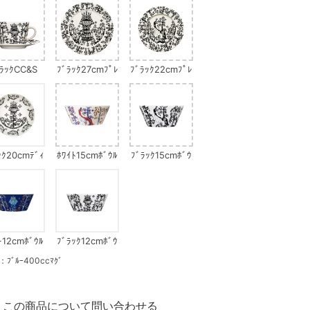
ﾗｯｸCC&S
ﾌﾞﾗｯｸ27cmﾌﾟﾚ
ﾌﾞﾗｯｸ22cmﾌﾟﾚ
ｰﾄ
ｰﾄ
ｯｸ20cmﾃﾞｨ
ﾎﾜｲﾄ15cmﾎﾞｳﾙ
ﾌﾞﾗｯｸ15cmﾎﾞｳ
ﾌﾟﾌﾟﾚｰﾄ
ﾙ
ｰ12cmﾎﾞｳﾙ
ﾌﾞﾗｯｸ12cmﾎﾞｳ
ﾙ
ﾙｰ400ccﾏｸﾞ
この商品について問い合わせる