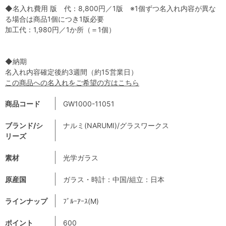
◆名入れ費用 版 代：8,800円／1版 ※1個ずつ名入れ内容が異な
る場合は商品1個につき1版必要
加工代：1,980円／1か所（＝1個）
◆納期
名入れ内容確定後約3週間（約15営業日）
この商品への名入れをご希望の方はこちら
商品コード
GW1000-11051
ブランド/シ
ナルミ(NARUMI)/グラスワークス
リーズ
素材
光学ガラス
原産国
ガラス・時計：中国/組立：日本
ラインナップ
ﾌﾞﾙｰｱｰｽ(M)
ポイント
600