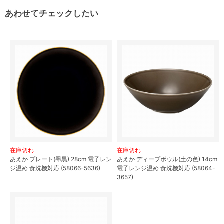
あわせてチェックしたい
在庫切れ
在庫切れ
あえか プレート(墨黒) 28cm 電子レン
あえか ディープボウル(土の色) 14cm
ジ温め 食洗機対応 (58066-5636)
電子レンジ温め 食洗機対応 (58064-
3657)