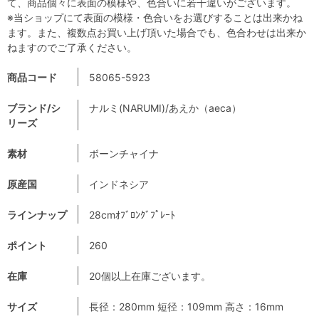
て、商品個々に表面の模様や、色合いに若干違いがございます。
※当ショップにて表面の模様・色合いをお選びすることは出来かね
ます。また、複数点お買い上げ頂いた場合でも、色合わせは出来か
ねますのでご了承ください。
商品コード
58065-5923
ブランド/シ
ナルミ(NARUMI)/あえか（aeca）
リーズ
素材
ボーンチャイナ
原産国
インドネシア
ラインナップ
28cmｵﾌﾞﾛﾝｸﾞﾌﾟﾚｰﾄ
ポイント
260
在庫
20個以上在庫ございます。
サイズ
長径：280mm 短径：109mm 高さ：16mm