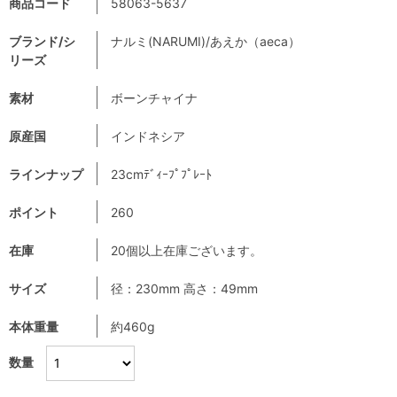
商品コード
58063-5637
ブランド/シ
ナルミ(NARUMI)/あえか（aeca）
リーズ
素材
ボーンチャイナ
原産国
インドネシア
ラインナップ
23cmﾃﾞｨｰﾌﾟﾌﾟﾚｰﾄ
ポイント
260
在庫
20個以上在庫ございます。
サイズ
径：230mm 高さ：49mm
本体重量
約460g
数量