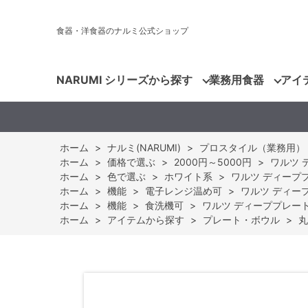
食器・洋食器のナルミ公式ショップ
NARUMI シリーズから探す
業務用食器
アイ
ホーム
>
ナルミ(NARUMI)
>
プロスタイル（業務用）
ホーム
>
価格で選ぶ
>
2000円～5000円
>
ワルツ デ
ホーム
>
色で選ぶ
>
ホワイト系
>
ワルツ ディーププレ
ホーム
>
機能
>
電子レンジ温め可
>
ワルツ ディーププ
ホーム
>
機能
>
食洗機可
>
ワルツ ディーププレート 2
ホーム
>
アイテムから探す
>
プレート・ボウル
>
丸