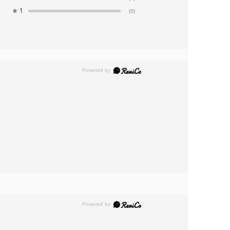
★
1
(0)