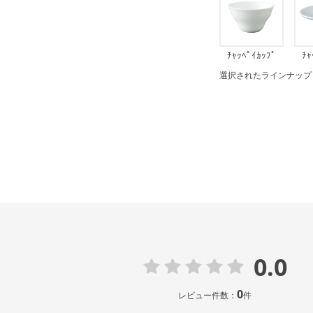
ﾁｬｯﾍﾟｲｶｯﾌﾟ
ﾁｬ
選択されたラインナップ：22c
0.0
0
レビュー件数：
件