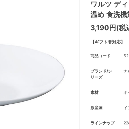
ワルツ ディ
温め 食洗機対応
3,190円(税
【ギフト非対応】
商品コード
52
ブランド/シ
ナ
リーズ
素材
ボ
原産国
イ
ラインナップ
22