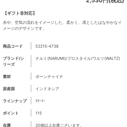
2,530円(税込)
【ギフト非対応】
水や、空気の流れをイメージした、柔かく、凛としたはなやかなイ
メージのデザインです。
商品コード
52215-4738
ブランド/シ
ナルミ(NARUMI)/プロスタイル/ワルツ(WALTZ)
リーズ
素材
ボーンチャイナ
原産国
インドネシア
ラインナップ
ｸﾘｰﾏｰ
ポイント
115
在庫
20個以上在庫ございます。