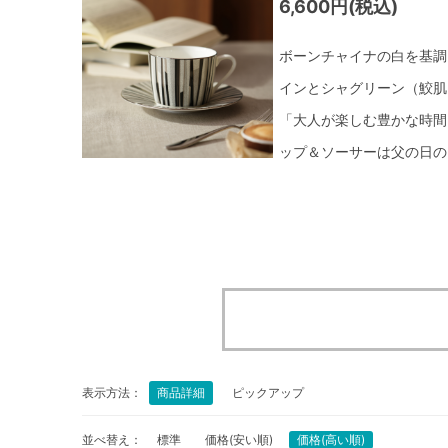
6,600円(税込)
ボーンチャイナの白を基調
インとシャグリーン（鮫肌
「大人が楽しむ豊かな時間
ップ＆ソーサーは父の日の
表示方法：
商品詳細
ピックアップ
並べ替え：
標準
価格(安い順)
価格(高い順)