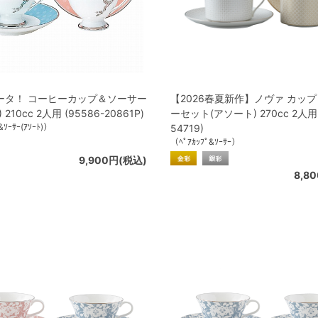
ータ！ コーヒーカップ＆ソーサー
【2026春夏新作】ノヴァ カッ
210cc 2人用 (95586-20861P)
ーセット(アソート) 270cc 2人用 (
&ｿｰｻｰ(ｱｿｰﾄ)）
54719)
（ﾍﾟｱｶｯﾌﾟ&ｿｰｻｰ）
9,900円(税込)
8,8