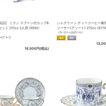
画品】 ミラノ スプーン付カップ&
シャグリーン ティーコーヒー兼
ト 210cc 2人用 (9682-
ソーサー(アソート) 270cc (97195
（ﾃｨｰｺｰﾋｰc/s(ｱｿｰﾄ)）
ﾄ(ﾌﾞﾙｰ)）
13,2
16,500円(税込)