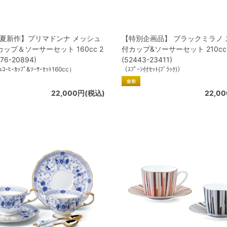
春夏新作】プリマドンナ メッシュ
【特別企画品】 ブラックミラノ 
ップ＆ソーサーセット 160cc 2
付カップ&ソーサーセット 210cc
76-20894)
(52443-23411)
ｺｰﾋｰｶｯﾌﾟ&ｿｰｻｰｾｯﾄ160cc）
（ｽﾌﾟｰﾝ付ｾｯﾄ(ﾌﾞﾗｯｸ)）
22,000円(税込)
22,0