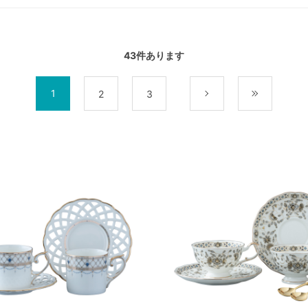
43
件あります
1
2
3
次
最後