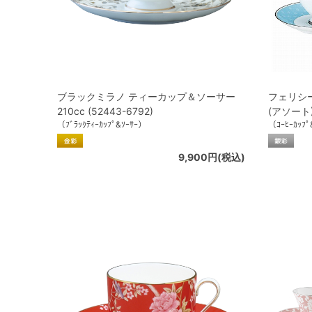
ブラックミラノ ティーカップ＆ソーサー
フェリシ
210cc (52443-6792)
(アソート) 
（ﾌﾞﾗｯｸﾃｨｰｶｯﾌﾟ&ｿｰｻｰ）
（ｺｰﾋｰｶｯﾌﾟ
9,900円(税込)