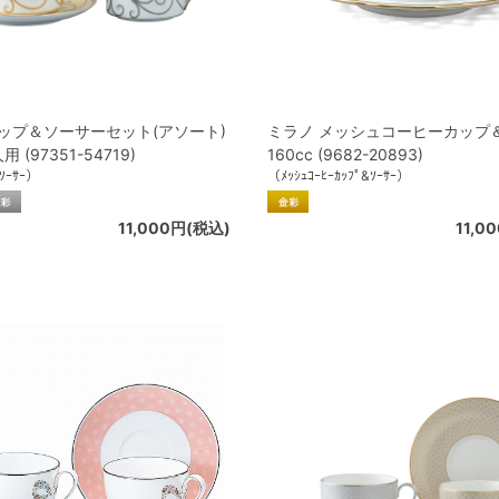
カップ＆ソーサーセット(アソート)
ミラノ メッシュコーヒーカップ
人用 (97351-54719)
160cc (9682-20893)
ｿｰｻｰ）
（ﾒｯｼｭｺｰﾋｰｶｯﾌﾟ&ｿｰｻｰ）
11,000円(税込)
11,0