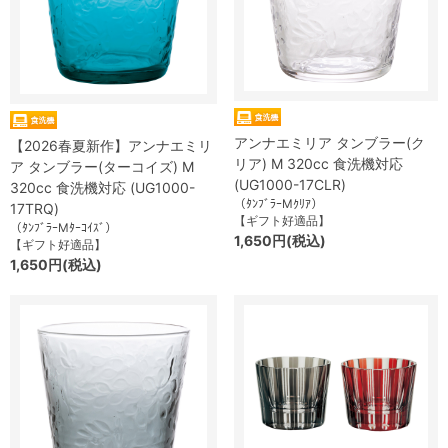
アンナエミリア タンブラー(ク
【2026春夏新作】アンナエミリ
リア) M 320cc 食洗機対応
ア タンブラー(ターコイズ) M
(UG1000-17CLR)
320cc 食洗機対応 (UG1000-
（ﾀﾝﾌﾞﾗｰMｸﾘｱ）
17TRQ)
【ギフト好適品】
（ﾀﾝﾌﾞﾗｰMﾀｰｺｲｽﾞ）
1,650円(税込)
【ギフト好適品】
1,650円(税込)