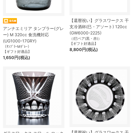
【還暦祝い】グラスワークス 干
支冷酒杯(巳・アソート) 120cc
アンナエミリア タンブラー(グレ
(GW6000-2225)
ー) M 320cc 食洗機対応
（(巳ペア(黒・赤)）
(UG1000-17GRY)
【ギフト好適品】
（ﾀﾝﾌﾞﾗｰMｸﾞﾚｰ）
8,800円(税込)
【ギフト好適品】
1,650円(税込)
【還暦祝い】グラスワークス 干