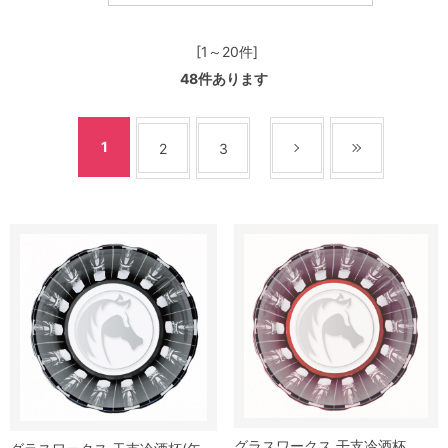
[1～20件]
48
件あります
1
2
3
グラスワークス 干支冷酒杯