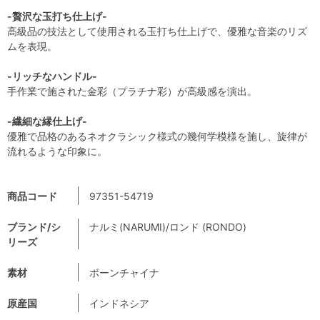
-贅沢な玉打ち仕上げ-
高級品の技法として使用される玉打ち仕上げで、優雅な音楽のリズ
ムを表現。
-リッチなハンドル-
手作業で施された金彩（プラチナ彩）が高級感を演出。
-繊細な縁仕上げ-
優雅で品格のあるネオクラシック様式の幾何学模様を施し、旋律が
流れるような印象に。
商品コード
97351-54719
ブランド/シ
ナルミ(NARUMI)/ロンド (RONDO)
リーズ
素材
ボーンチャイナ
原産国
インドネシア