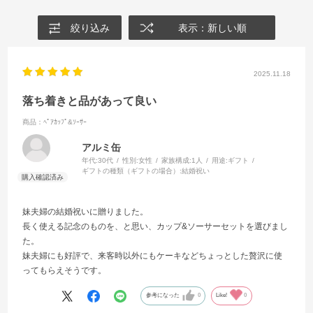
絞り込み
表示：新しい順
2025.11.18
落ち着きと品があって良い
商品：ﾍﾟｱｶｯﾌﾟ&ｿｰｻｰ
アルミ缶
年代:
30代
性別:
女性
家族構成:
1人
用途:
ギフト
ギフトの種類（ギフトの場合）:
結婚祝い
妹夫婦の結婚祝いに贈りました。
長く使える記念のものを、と思い、カップ&ソーサーセットを選びまし
た。
妹夫婦にも好評で、来客時以外にもケーキなどちょっとした贅沢に使
ってもらえそうです。
参考になった
0
Like!
0