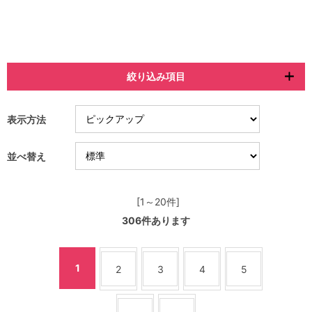
絞り込み項目
表示方法
並べ替え
[1～20件]
306
件あります
1
2
3
4
5