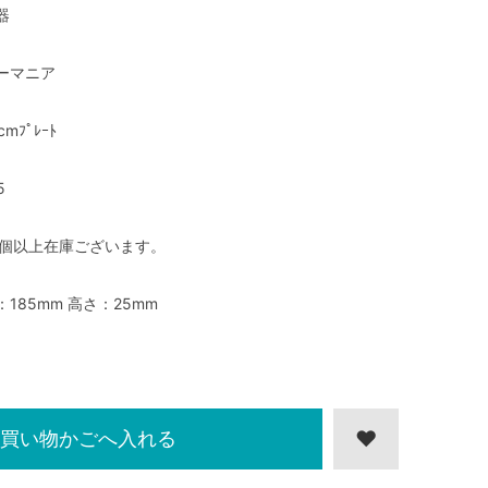
器
ーマニア
cmﾌﾟﾚｰﾄ
5
0個以上在庫ございます。
：185mm 高さ：25mm
買い物かごへ入れる