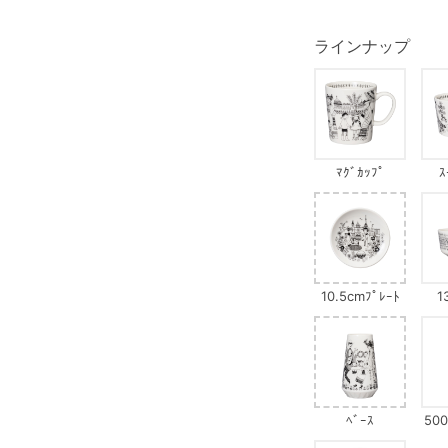
ラインナップ
ﾏｸﾞｶｯﾌﾟ
ｽ
10.5cmﾌﾟﾚｰﾄ
1
ﾍﾞｰｽ
500