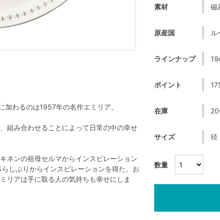
素材
磁
原産国
ル
ラインナップ
19
ポイント
17
ns」に加わるのは1957年の名作エミリア。
在庫
2
、組み合わせることによって日常の中の幸せ
サイズ
径
キネンの祖母セルマからインスピレーション
数量
暮らしぶりからインスピレーションを得た、お
ミリアは手に取る人の気持ちも幸せにしま