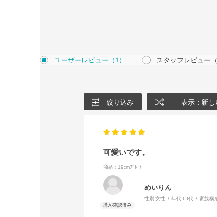
ユーザーレビュー
（1）
スタッフレビュー
（
絞り込み
表示：新し
可愛いです。
商品：19cmﾌﾟﾚｰﾄ
めいりん
性別:
女性
年代:
60代
家族構成