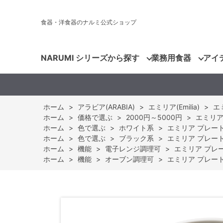
食器・洋食器のナルミ公式ショップ
NARUMI シリーズから探す
業務用食器
アイ
ホーム
>
アラビア(ARABIA)
>
エミリア(Emilia)
>
エ
ホーム
>
価格で選ぶ
>
2000円～5000円
>
エミリア 
ホーム
>
色で選ぶ
>
ホワイト系
>
エミリア プレート 
ホーム
>
色で選ぶ
>
ブラック系
>
エミリア プレート 
ホーム
>
機能
>
電子レンジ調理可
>
エミリア プレート
ホーム
>
機能
>
オーブン調理可
>
エミリア プレート 