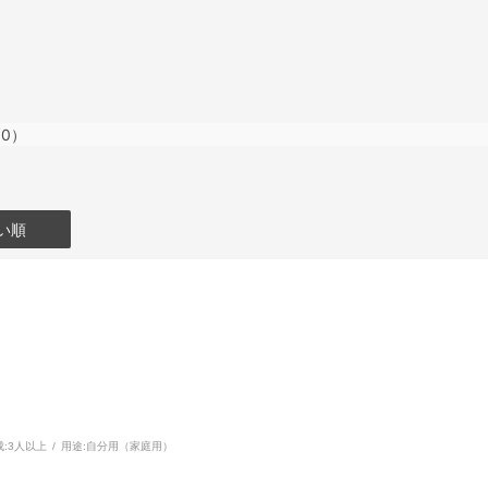
0）
い順
:
3人以上
用途:
自分用（家庭用）