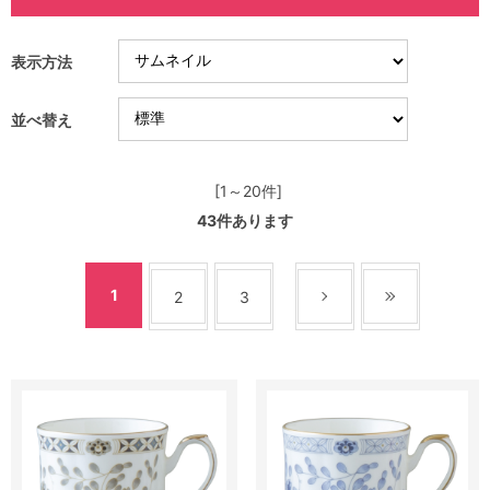
表示方法
並べ替え
[1～20件]
43
件あります
1
2
3