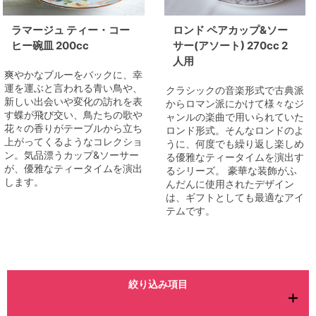
ラマージュ ティー・コー
ロンド ペアカップ&ソー
ヒー碗皿 200cc
サー(アソート) 270cc 2
人用
爽やかなブルーをバックに、幸
運を運ぶと言われる青い鳥や、
クラシックの音楽形式で古典派
新しい出会いや変化の訪れを表
からロマン派にかけて様々なジ
す蝶が飛び交い、鳥たちの歌や
ャンルの楽曲で用いられていた
花々の香りがテーブルから立ち
ロンド形式。そんなロンドのよ
上がってくるようなコレクショ
うに、何度でも繰り返し楽しめ
ン。気品漂うカップ&ソーサー
る優雅なティータイムを演出す
が、優雅なティータイムを演出
るシリーズ。 豪華な装飾がふ
します。
んだんに使用されたデザイン
は、ギフトとしても最適なアイ
テムです。
絞り込み項目