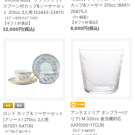
カップ&ソーサー 210cc (8661-
スプーン付カップ&ソーサーセッ
20875J)
ト 210cc 2人用 (52443-23411)
（ﾃｨｰ碗皿）
（ｽﾌﾟｰﾝ付ｾｯﾄ(ﾌﾞﾗｯｸ)）
【ギフト好適品】
【ギフト好適品】
6,050円(税込)
22,000円(税込)
アンナエミリア タンブラー(ク
ロンド カップ＆ソーサーセット
リア) M 320cc 食洗機対応
(アソート) 270cc 2人用
(UG1000-17CLR)
(97351-54719)
（ﾀﾝﾌﾞﾗｰMｸﾘｱ）
（ﾍﾟｱｶｯﾌﾟ&ｿｰｻｰ）