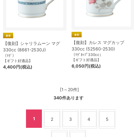
【復刻】カレス マグカップ
【復刻】シャリラムーン マグ
330cc (52560-2530)
330cc (8661-2530J)
（ﾏｸﾞｶｯﾌﾟ330cc）
（ﾏｸﾞ）
【ギフト好適品】
【ギフト好適品】
6,050円(税込)
4,400円(税込)
[1～20件]
340
件あります
1
2
3
4
5