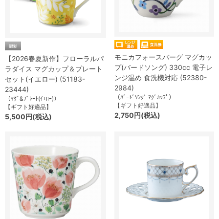
モニカフォースバーグ マグカッ
【2026春夏新作】フローラルパ
プ(バードソング) 330cc 電子レ
ラダイス マグカップ＆プレート
ンジ温め 食洗機対応 (52380-
セット(イエロー) (51183-
2984)
23444)
（ﾊﾞｰﾄﾞｿﾝｸﾞ ﾏｸﾞｶｯﾌﾟ）
（ﾏｸﾞ&ﾌﾟﾚｰﾄ(ｲｴﾛｰ)）
【ギフト好適品】
【ギフト好適品】
2,750円(税込)
5,500円(税込)