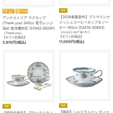
【2026春夏新作】プリマドンナ
アンナエミリア マグカップ
メッシュコーヒーカップ＆ソー
(Thank you) 340cc 電子レンジ
サー 160cc (52476-20893)
温め 食洗機対応 (51942-2923P)
（ﾒｯｼｭｺｰﾋｰｶｯﾌﾟ&ｿｰｻｰ）
（Thank you）
【ギフト好適品】
【ギフト好適品】
11,000円(税込)
2,970円(税込)
【復刻】シャリラムーン ティー
【特別企画品】 ブラックミラノ