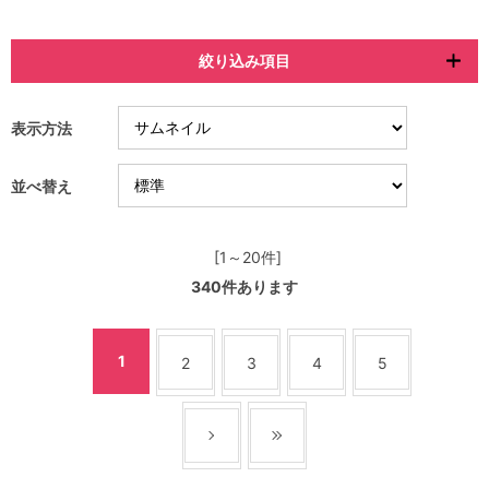
絞り込み項目
表示方法
並べ替え
[1～20件]
340
件あります
1
2
3
4
5