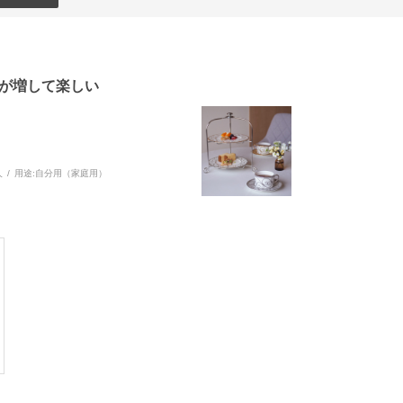
感が増して楽しい
人
用途:
自分用（家庭用）