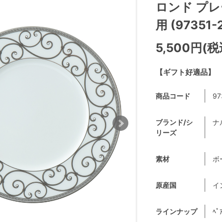
ロンド プレ
用 (97351-
5,500円(税
【ギフト好適品】
商品コード
97
ブランド/シ
ナ
リーズ
素材
ボ
原産国
イ
ラインナップ
ﾍﾟ