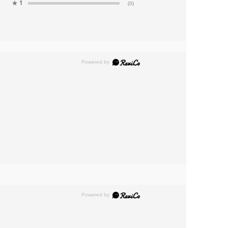
★
1
(0)