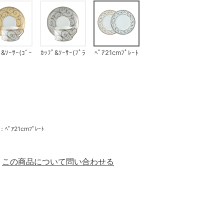
ﾟ&ｿｰｻｰ(ｺﾞｰ
ｶｯﾌﾟ&ｿｰｻｰ(ﾌﾟﾗ
ﾍﾟｱ21cmﾌﾟﾚｰﾄ
ﾙﾄﾞ)
ﾁﾅ)
ｱ21cmﾌﾟﾚｰﾄ
この商品について問い合わせる