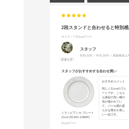
2段スタンドと合わせると特別
サイズ：ﾍﾟｱ21cmﾌﾟﾚｰﾄ
スタッフ
性別:
女性
年代:
30代
家族構成:
2
スタッフがおすすめする合わせ買い
おすすめコメント
同じく21cmのプレ
ートです。こちら
も縁起の良い梅の
花が描かれてい
て、パール調の柔
らかな輝きが美し
ミラノビアンカ プレート
い一品です。
21cm (51461-1086P)
21cmﾌﾟﾚｰﾄ