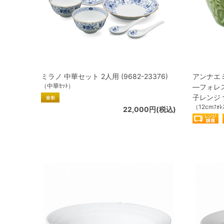
ミラノ 中華セット 2人用 (9682-23376)
アンナエ
（中華ｾｯﾄ）
―フォレス
子レンジ 食
（12cmﾌｫﾚ
22,000円(税込)