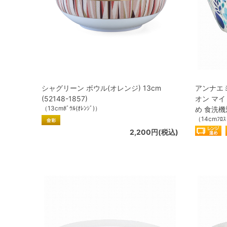
シャグリーン ボウル(オレンジ) 13cm
アンナエ
(52148-1857)
オン マイ
（13cmﾎﾞｳﾙ(ｵﾚﾝｼﾞ)）
め 食洗機対
（14cmﾌﾛｽﾄ
2,200円(税込)