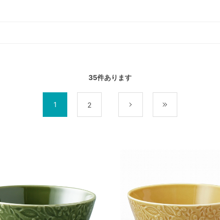
35
件あります
1
2
次
最後