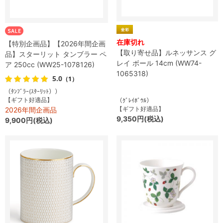
在庫切れ
【特別企画品】【2026年間企画
【取り寄せ品】ルネッサンス グ
品】スターリット タンブラー ペ
レイ ボール 14cm (WW74-
ア 250cc (WW25-1078126)
1065318)
5.0
（1）
（ﾀﾝﾌﾞﾗｰ(ｽﾀｰﾘｯﾄ））
【ギフト好適品】
（ｸﾞﾚｲﾎﾞｳﾙ）
【ギフト好適品】
2026年間企画品
9,350円(税込)
9,900円(税込)