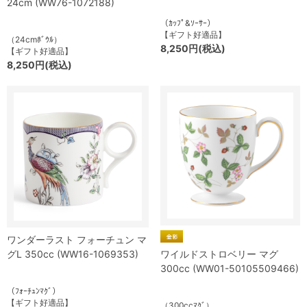
24cm (WW76-1072188)
（ｶｯﾌﾟ&ｿｰｻｰ）
【ギフト好適品】
（24cmﾎﾞｳﾙ）
8,250円(税込)
【ギフト好適品】
8,250円(税込)
ワンダーラスト フォーチュン マ
グL 350cc (WW16-1069353)
ワイルドストロベリー マグ
300cc (WW01-50105509466)
（ﾌｫｰﾁｭﾝﾏｸﾞ）
【ギフト好適品】
（300ccﾏｸﾞ）