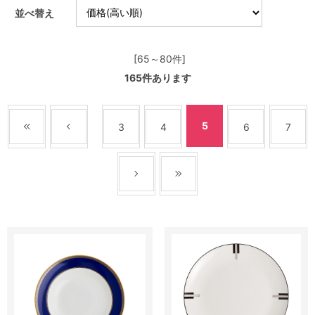
並べ替え
[65～80件]
165
件あります
5
3
4
6
7