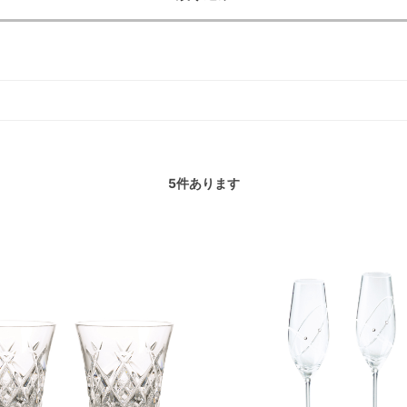
5
件あります