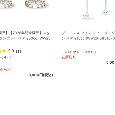
画品】【2026年間企画品】スタ
プロミシス ウィズ ディス リング
ンブラー ペア 250cc (WW25-
ン ペア 215cc (WW26-5831070
5.0
（1）
（ｼｬﾝﾊﾟﾝ(ｳｨｽﾞﾃﾞｨｽﾘﾝｸﾞ)）
在庫切れ
ﾀｰﾘｯﾄ））
5,5
間企画品
9,900円(税込)