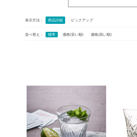
表示方法：
商品詳細
ピックアップ
並べ替え：
標準
価格(安い順)
価格(高い順)