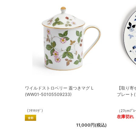
ワイルドストロベリー 蓋つきマグ L
【取り寄
(WW01-50105509233)
プレート(ブ
（ﾌﾀﾂｷﾏｸﾞ）
（27cmﾌﾟﾚ
在庫切れ
11,000円(税込)