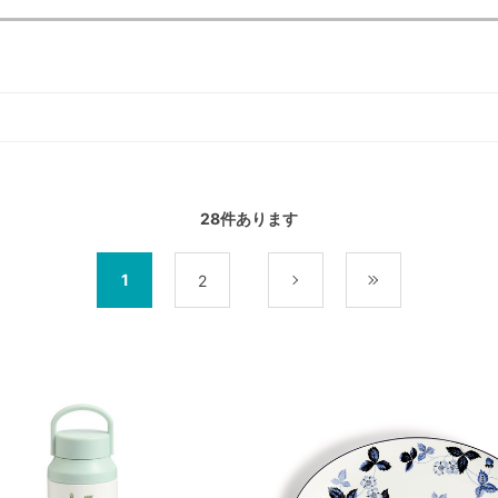
28
件あります
1
2
次
最後