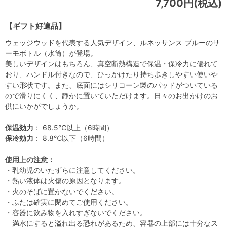
7,700円(税込)
【ギフト好適品】
ウェッジウッドを代表する人気デザイン、ルネッサンス ブルーのサ
ーモボトル（水筒）が登場。
美しいデザインはもちろん、真空断熱構造で保温・保冷力に優れて
おり、ハンドル付きなので、ひっかけたり持ち歩きしやすい使いや
すい形状です。また、底面にはシリコーン製のパッドがついている
ので滑りにくく、静かに置いていただけます。日々のお出かけのお
供にいかがでしょうか。
保温効力
： 68.5℃以上（6時間）
保冷効力
： 8.8℃以下（6時間）
使用上の注意：
・乳幼児のいたずらに注意してください。
・熱い液体は火傷の原因となります。
・火のそばに置かないでください。
・ふたは確実に閉めてご使用ください。
・容器に飲み物を入れすぎないでください。
満水にすると溢れ出る恐れがあるため、容器の上部には十分なス