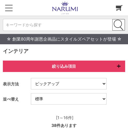
キーワードから探す
☆ 創業80周年謝恩企画品にスタイルズペアセットが登場 ☆
インテリア
絞り込み項目
表示方法
並べ替え
[1～16件]
38
件あります