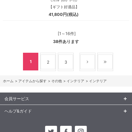
（ｼｴｯﾎﾟ(ﾓｽｸﾞﾘｰﾝ)）
【ギフト好適品】
41,800円(税込)
[1～16件]
38
件あります
1
2
3
ホーム
>
アイテムから探す
>
その他
>
インテリア
>
インテリア
会員サービス
ヘルプ&ガイド