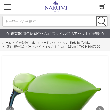
キーワードから探す
☆ 創業80周年謝恩企画品にスタイルズペアセットが登場 ☆
ホーム
>
イッタラ(iittala)
>
バード バイ トイッカ(Birds by Toikka)
>
【取り寄せ品】バード バイ トイッカ トキ(緑) 16.5cm (IIT901-1007390)