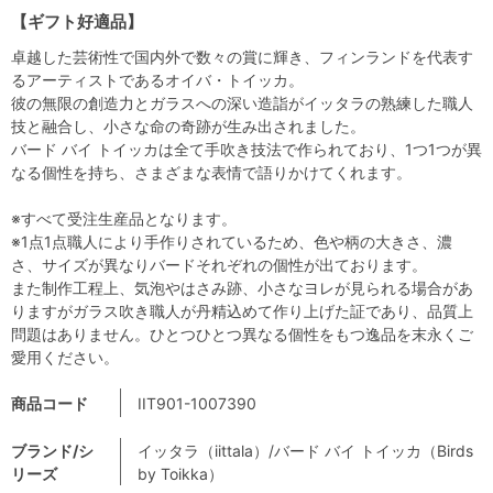
【ギフト好適品】
卓越した芸術性で国内外で数々の賞に輝き、フィンランドを代表す
るアーティストであるオイバ・トイッカ。
彼の無限の創造力とガラスへの深い造詣がイッタラの熟練した職人
技と融合し、小さな命の奇跡が生み出されました。
バード バイ トイッカは全て手吹き技法で作られており、1つ1つが異
なる個性を持ち、さまざまな表情で語りかけてくれます。
※すべて受注生産品となります。
※1点1点職人により手作りされているため、色や柄の大きさ、濃
さ、サイズが異なりバードそれぞれの個性が出ております。
また制作工程上、気泡やはさみ跡、小さなヨレが見られる場合があ
りますがガラス吹き職人が丹精込めて作り上げた証であり、品質上
問題はありません。ひとつひとつ異なる個性をもつ逸品を末永くご
愛用ください。
商品コード
IIT901-1007390
ブランド/シ
イッタラ（iittala）/バード バイ トイッカ（Birds
リーズ
by Toikka）