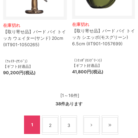
在庫切れ
在庫切れ
【取り寄せ品】バード バイ トイ
【取り寄せ品】バード バイ トイ
ッカ シエッポ(モスグリーン)
ッカ ウェイター(サンド) 20cm
6.5cm (IIT901-1057699)
(IIT901-1050265)
（ｼｴｯﾎﾟ(ﾓｽｸﾞﾘｰﾝ)）
（ｳｪｲﾀｰ(ｻﾝﾄﾞ)）
【ギフト好適品】
【ギフト好適品】
41,800円(税込)
90,200円(税込)
[1～16件]
38
件あります
1
2
3