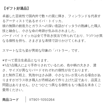
【ギフト好適品】
卓越した芸術性で国内外で数々の賞に輝き、フィンランドを代表す
るアーティストであるオイバ・トイッカ。
彼の無限の創造力とガラスへの深い造詣がイッタラの熟練した職人
技と融合し、小さな命の奇跡が生み出されました。
バード バイ トイッカは全て手吹き技法で作られており、1つ1つが異
なる個性を持ち、さまざまな表情で語りかけてくれます。
スマートな立ち姿が男前な印象の「バトラー」です。
※すべて受注生産品となります。
※1点1点職人により手作りされているため、色や柄の大きさ、濃
さ、サイズが異なりバードそれぞれの個性が出ております。
また制作工程上、気泡やはさみ跡、小さなヨレが見られる場合があ
りますがガラス吹き職人が丹精込めて作り上げた証であり、品質上
問題はありません。ひとつひとつ異なる個性をもつ逸品を末永くご
愛用ください。
商品コード
IIT901-1050264