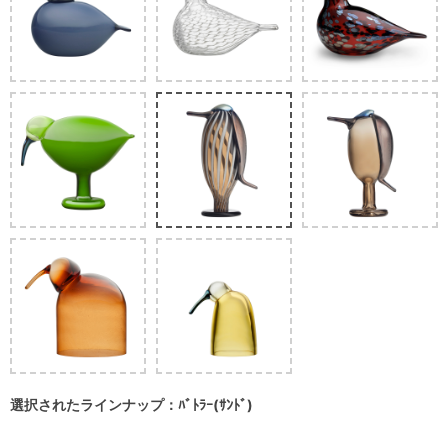
選択されたラインナップ：ﾊﾞﾄﾗｰ(ｻﾝﾄﾞ)