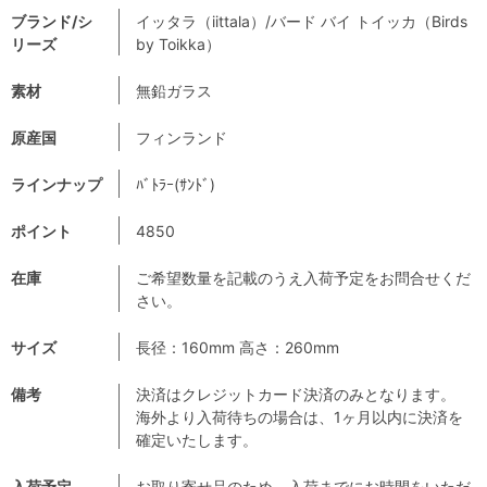
ブランド/シ
イッタラ（iittala）/バード バイ トイッカ（Birds
リーズ
by Toikka）
素材
無鉛ガラス
原産国
フィンランド
ラインナップ
ﾊﾞﾄﾗｰ(ｻﾝﾄﾞ)
ポイント
4850
在庫
ご希望数量を記載のうえ入荷予定をお問合せくだ
さい。
サイズ
長径：160mm 高さ：260mm
備考
決済はクレジットカード決済のみとなります。
海外より入荷待ちの場合は、1ヶ月以内に決済を
確定いたします。
入荷予定
お取り寄せ品のため、入荷までにお時間をいただ