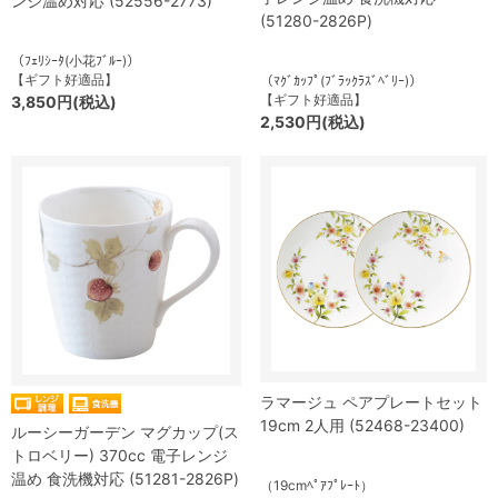
ンジ温め対応 (52556-2773)
(51280-2826P)
（ﾌｪﾘｼｰﾀ(小花ﾌﾞﾙｰ)）
【ギフト好適品】
（ﾏｸﾞｶｯﾌﾟ(ﾌﾞﾗｯｸﾗｽﾞﾍﾞﾘｰ)）
【ギフト好適品】
3,850円(税込)
2,530円(税込)
ラマージュ ペアプレートセット
19cm 2人用 (52468-23400)
ルーシーガーデン マグカップ(ス
トロベリー) 370cc 電子レンジ
温め 食洗機対応 (51281-2826P)
（19cmﾍﾟｱﾌﾟﾚｰﾄ）