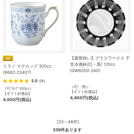
【還暦祝い】グラスワークス 干
支冷酒杯(巳・黒) 120cc
ミラノ マグカップ 300cc
(GW6000-240)
(9682-23407)
5.0
（1）
（(巳・黒)）
（ﾏｸﾞｶｯﾌﾟ300cc）
【ギフト好適品】
【ギフト好適品】
4,400円(税込)
4,950円(税込)
[33～48件]
339
件あります