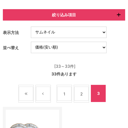
絞り込み項目
表示方法
並べ替え
[33～33件]
33
件あります
3
1
2