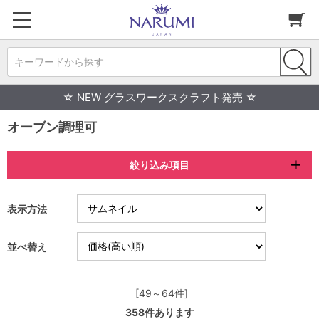
キーワードから探す
☆ NEW グラスワークスクラフト発売 ☆
オーブン調理可
絞り込み項目
表示方法
並べ替え
[49～64件]
358
件あります