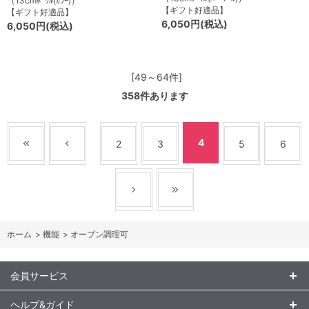
（13cmﾎﾞｳﾙ(ｶﾗｰ)）
【ギフト好適品】
【ギフト好適品】
6,050円(税込)
6,050円(税込)
[49～64件]
358
件あります
4
2
3
5
6
ホーム
>
機能
>
オーブン調理可
会員サービス
ヘルプ&ガイド