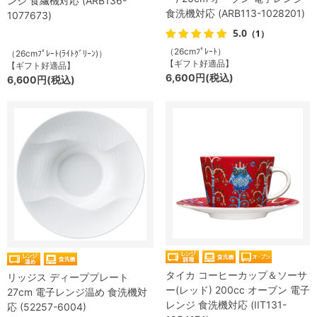
ンジ 食繊機対応 (ARB136-
食洗機対応 (ARB113-1028201)
1077673)
5.0
（1）
（26cmﾌﾟﾚｰﾄ）
（26cmﾌﾟﾚｰﾄ(ﾗｲﾄｸﾞﾘｰﾝ)）
【ギフト好適品】
【ギフト好適品】
6,600円(税込)
6,600円(税込)
タイカ コーヒーカップ＆ソーサ
リッジス ディーププレート
ー(レッド) 200cc オーブン 電子
27cm 電子レンジ温め 食洗機対
レンジ 食洗機対応 (IIT131-
応 (52257-6004)