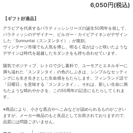
6,050円(税込)
【ギフト好適品】
アラビアを代表するパラティッシシリーズの誕生50周年を祝して、
パラティッシのデザイナー、ビルガー・カイピアイネンがデザイン
した「Sunnuntai（スンヌンタイ）」が復刻。
ヴィンテージ市場でも人気を博し、明るく花がぱっと咲いたような
デザインは時代を超越したモダンさをも持ち合わせています。
陽気でポジティブ、レトロで少し素朴で、ユーモアとエネルギーに
満ち溢れた「スンヌンタイ」の色のしぶきは、シンプルなセッティ
ングにも生き生きとした生命感をもたらします。フィンランド語で
「日曜日」を意味する「スンヌンタイ」。それは、新しい生命に満
ちたような晴れやかさを、この50周年の記念にもたらしてくれま
す。
※商品により、小さな黒点やへこみなどが認められるものがござい
ますが、メーカー検品のもと良品として出荷されておりますので、
品質には問題ございません。