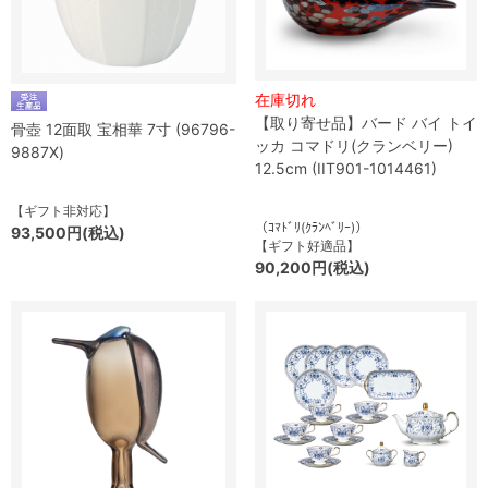
在庫切れ
【取り寄せ品】バード バイ トイ
骨壺 12面取 宝相華 7寸 (96796-
ッカ コマドリ(クランベリー)
9887X)
12.5cm (IIT901-1014461)
【ギフト非対応】
（ｺﾏﾄﾞﾘ(ｸﾗﾝﾍﾞﾘｰ)）
93,500円(税込)
【ギフト好適品】
90,200円(税込)