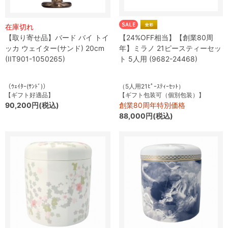
在庫切れ
【取り寄せ品】バード バイ トイ
【24%OFF相当】【創業80周
ッカ ウェイター(サンド) 20cm
年】ミラノ 21ピースティーセッ
(IIT901-1050265)
ト 5人用 (9682-24468)
（ｳｪｲﾀｰ(ｻﾝﾄﾞ)）
（5人用21ﾋﾟｰｽﾃｨｰｾｯﾄ）
【ギフト好適品】
【ギフト包装可（個別包装）】
90,200円(税込)
創業80周年特別価格
88,000円(税込)