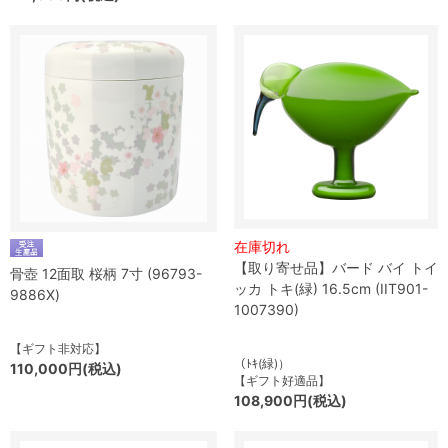
在庫切れ
【取り寄せ品】バード バイ トイ
骨壺 12面取 桜柄 7寸 (96793-
ッカ トキ(緑) 16.5cm (IIT901-
9886X)
1007390)
【ギフト非対応】
（ﾄｷ(緑)）
110,000円(税込)
【ギフト好適品】
108,900円(税込)