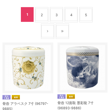
1
2
3
4
5
骨壺 12面取 墨彩龍 7寸
骨壺 アラベスク 7寸 (96797-
(96893-9886)
9885)