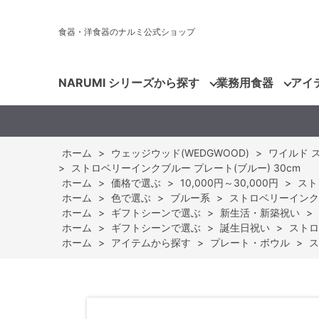
食器・洋食器のナルミ公式ショップ
NARUMI シリーズから探す
業務用食器
アイ
ホーム
>
ウェッジウッド(WEDGWOOD)
>
ワイルド スト
>
ストロベリーインクブルー プレート(ブルー) 30cm
ホーム
>
価格で選ぶ
>
10,000円～30,000円
>
スト
ホーム
>
色で選ぶ
>
ブルー系
>
ストロベリーインクブ
ホーム
>
ギフトシーンで選ぶ
>
新生活・新築祝い
>
ホーム
>
ギフトシーンで選ぶ
>
誕生日祝い
>
ストロ
ホーム
>
アイテムから探す
>
プレート・ボウル
>
ス