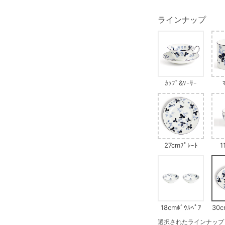
ラインナップ
ｶｯﾌﾟ&ｿｰｻｰ
27cmﾌﾟﾚｰﾄ
1
18cmﾎﾞｳﾙﾍﾟｱ
30c
選択されたラインナップ：30