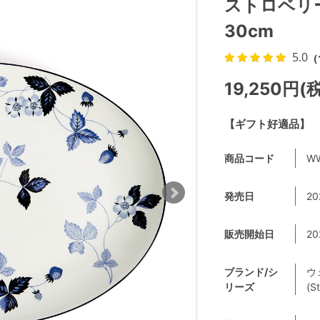
ストロベリ
30cm
5.0
（
19,250円(
【ギフト好適品】
商品コード
WW
発売日
20
販売開始日
20
ブランド/シ
ウ
リーズ
(S