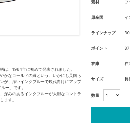
素材
フ
原産国
イ
ラインナップ
30
ポイント
87
在庫
在
柄は、1964年に初めて発表されました。
やかなゴールドの縁という、いかにも英国ら
サイズ
長
ンが、深いインクブルーで現代向けにアップ
ブルー」です。
、深みのあるインクブルーが大胆なコントラ
数量
します。