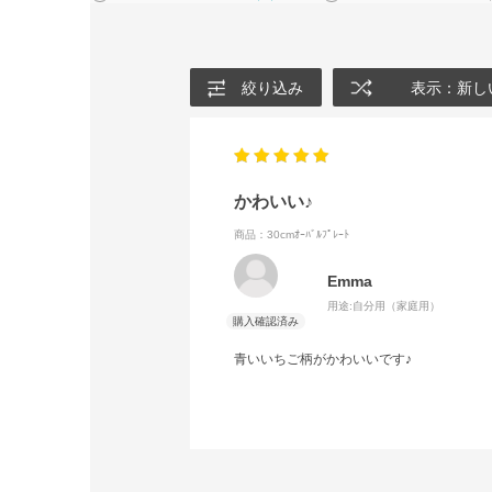
絞り込み
表示：新し
かわいい♪
商品：30cmｵｰﾊﾞﾙﾌﾟﾚｰﾄ
Emma
用途:
自分用（家庭用）
青いいちご柄がかわいいです♪