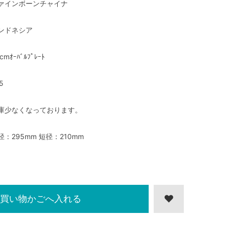
ァインボーンチャイナ
ンドネシア
cmｵｰﾊﾞﾙﾌﾟﾚｰﾄ
5
庫少なくなっております。
径：295mm 短径：210mm
買い物かごへ入れる