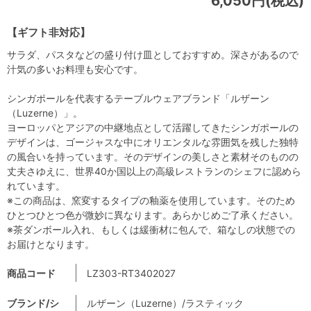
6,050円(税込)
【ギフト非対応】
サラダ、パスタなどの盛り付け皿としておすすめ。深さがあるので
汁気の多いお料理も安心です。
シンガポールを代表するテーブルウェアブランド「ルザーン
（Luzerne）」。
ヨーロッパとアジアの中継地点として活躍してきたシンガポールの
デザインは、ゴージャスな中にオリエンタルな雰囲気を残した独特
の風合いを持っています。そのデザインの美しさと素材そのものの
丈夫さゆえに、世界40か国以上の高級レストランのシェフに認めら
れています。
※この商品は、窯変するタイプの釉薬を使用しています。そのため
ひとつひとつ色が微妙に異なります。あらかじめご了承ください。
※茶ダンボール入れ、もしくは緩衝材に包んで、箱なしの状態での
お届けとなります。
商品コード
LZ303-RT3402027
ブランド/シ
ルザーン（Luzerne）/ラスティック